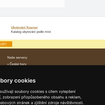
Ubytování Kvarner
Katalog ubytování podle míst
VŘÍT
Naše servery:
České hory
Slovenské hory
Chorvatsko
bory cookies
Alpy
Itálie
užívají soubory cookies s cílem vylepšení
í, zobrazení přizpůsobeného obsahu a reklam,
ebových stránek a zjištění zdroje návštěvnosti.