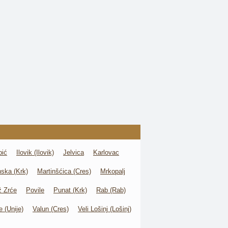
pić
Ilovik (Ilovik)
Jelvica
Karlovac
nska (Krk)
Martinšćica (Cres)
Mrkopalj
ž Zrće
Povile
Punat (Krk)
Rab (Rab)
e (Unije)
Valun (Cres)
Veli Lošinj (Lošinj)