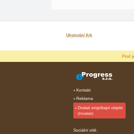
Ubytování Krk
Proč j
Kontakt
Reklama
Dodati smještajni objekt
(Hrvatski)
Sociální sítě: