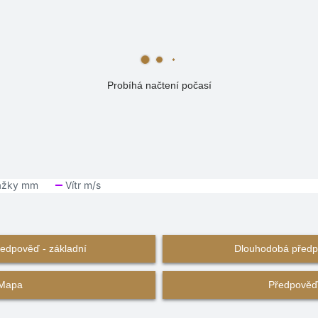
Probíhá načtení počasí
edpověď - základní
Dlouhodobá předpo
Mapa
Předpověď