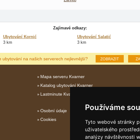
Zajímavé odkazy:
Ubytování Kornić
Ubytování Salatić
3 km
3 km
ZOBRAZIT
ZA
e ubytování na našich serverech nejlevnější?
Mapa serveru Kvarner
Katalog ubytování Kvarner
Lastminute Kvarner
Používáme sou
Osobní údaje
Cookies
Tyto webové stránky po
uživatelského prostřed
analýzy návštěvnosti w