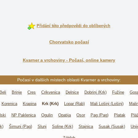
Přidání této předpovědi do oblíbených
Chorvatsko počasí
Kvarner a vrchoviny - Počasí, online kamery
Počasí v dalších místech oblasti Kvarner a vrchoviny:
Beli
Brinje
Cres
Crikvenica
Delnice
Dobrinj (Krk)
Fužine
Gos
Korenica
Krapina
Krk (Krk)
Lopar (Rab)
Mali Lošinj (Lošinj)
Mali
lski
NP Paklenica
Ogulin
Opatija
Osor
Pag (Pag)
Platak
Plá
rk)
Šimuni (Pag)
Slunj
Soline (Krk)
Stajnica
Susak (Susak)
Unij
Záhřeb