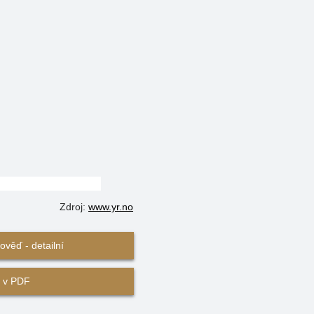
Zdroj:
www.yr.no
věď - detailní
 v PDF