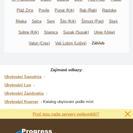
Pláž Zrće
Povile
Punat (Krk)
Rab (Rab)
Rastoke
Rijeka
Selce
Senj
Šilo (Krk)
Šimuni (Pag)
Slunj
Soline (Krk)
Stajnica
Susak (Susak)
Unije (Unije)
Valun (Cres)
Veli Lošinj (Lošinj)
Záhřeb
Zajímavé odkazy:
Ubytování Savudrija
Ubytování Lun
Ubytování Zambratija
Ubytování Kvarner
Katalog ubytování podle míst
Proč jsou naše servery nejlevnější?