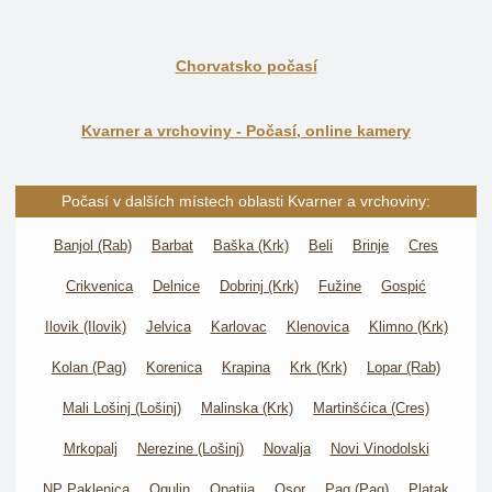
Chorvatsko počasí
Kvarner a vrchoviny - Počasí, online kamery
Počasí v dalších místech oblasti Kvarner a vrchoviny:
Banjol (Rab)
Barbat
Baška (Krk)
Beli
Brinje
Cres
Crikvenica
Delnice
Dobrinj (Krk)
Fužine
Gospić
Ilovik (Ilovik)
Jelvica
Karlovac
Klenovica
Klimno (Krk)
Kolan (Pag)
Korenica
Krapina
Krk (Krk)
Lopar (Rab)
Mali Lošinj (Lošinj)
Malinska (Krk)
Martinšćica (Cres)
Mrkopalj
Nerezine (Lošinj)
Novalja
Novi Vinodolski
NP Paklenica
Ogulin
Opatija
Osor
Pag (Pag)
Platak