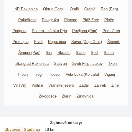
NP Paklenica
Okrug Gornji
Omiš
Orebić
Pag (Pag)
Pakoštane
Palagruža
Pirovac
Pláž Zrće
Ploče
Podgora
Postira - zátoka Prja
Povljana (Pag)
Primošten
Promajna
Prvić
Rogoznica
Savar (Dugi Otok)
Šibenik
Šimuni (Pag)
Sinj
Skradin
Slano
Split
Srima
Starigrad Paklenica
Sutivan
Sveti Filip i Jakov
Tkon
Tribunj
Trogir
Tučepi
Vela Luka (Korčula)
Viganj
Vir (Vir)
Vodice
Vranské jezero
Zadar
Záhřeb
Žirje
Živogošće
Zlarin
Žrnovnica
Zajímavé odkazy:
Ubytování Studenci
18 km