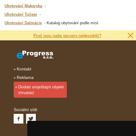
Ubytování Makarska
Ubytování Tučepi
Ubytování Dalmácie
Katalog ubytování podle míst
Proč jsou naše servery nejlevnější?
Kontakt
Reklama
Dodati smještajni objekt
(Hrvatski)
Sociální sítě: