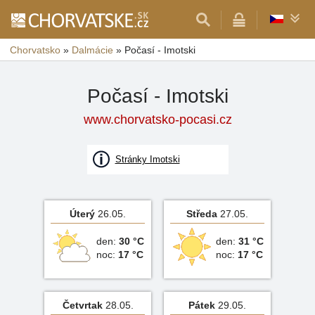
Chorvatsko
»
Dalmácie
»
Počasí - Imotski
Počasí - Imotski
www.chorvatsko-pocasi.cz
Stránky Imotski
Úterý
26.05.
Středa
27.05.
den:
30 °C
den:
31 °C
noc:
17 °C
noc:
17 °C
Četvrtak
28.05.
Pátek
29.05.