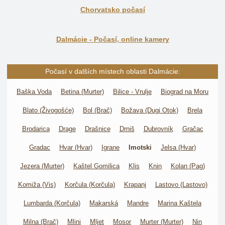
Chorvatsko počasí
Dalmácie - Počasí, online kamery
Počasí v dalších místech oblasti Dalmácie:
Baška Voda
Betina (Murter)
Bilice - Vrulje
Biograd na Moru
Blato (Živogošće)
Bol (Brač)
Božava (Dugi Otok)
Brela
Brodarica
Drage
Drašnice
Drniš
Dubrovník
Gračac
Gradac
Hvar (Hvar)
Igrane
Imotski
Jelsa (Hvar)
Jezera (Murter)
Kaštel Gomilica
Klis
Knin
Kolan (Pag)
Komiža (Vis)
Korčula (Korčula)
Krapanj
Lastovo (Lastovo)
Lumbarda (Korčula)
Makarská
Mandre
Marina Kaštela
Milna (Brač)
Mlini
Mljet
Mosor
Murter (Murter)
Nin