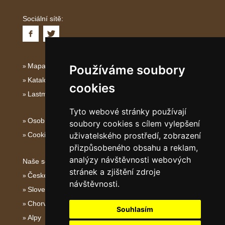
Sociální sítě:
Mapa serveru Dalmácie
Používáme soubory
Katalog ubytování Dalmácie
cookies
Lastminute Dalmácie
Tyto webové stránky používají
Osobní údaje
soubory cookies s cílem vylepšení
Cookies
uživatelského prostředí, zobrazení
přizpůsobeného obsahu a reklam,
analýzy návštěvnosti webových
Naše servery:
stránek a zjištění zdroje
České hory
návštěvnosti.
Slovenské hory
Chorvatsko
Souhlasím
Alpy