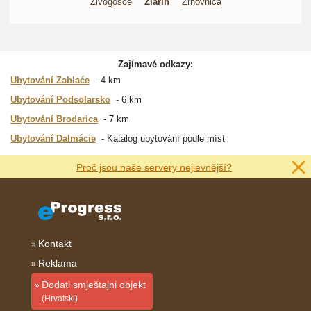
Živogošće
Zlarin
Žrnovnica
Zajímavé odkazy:
Ubytování Zablaće
4 km
Ubytování Podsolarsko
6 km
Ubytování Brodarica
7 km
Ubytování Dalmácie
Katalog ubytování podle míst
Proč jsou naše servery nejlevnější?
Kontakt
Reklama
Dodati smještajni objekt
(Hrvatski)