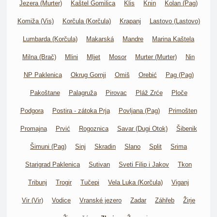
Jezera (Murter)
Kaštel Gomilica
Klis
Knin
Kolan (Pag)
Komiža (Vis)
Korčula (Korčula)
Krapanj
Lastovo (Lastovo)
Lumbarda (Korčula)
Makarská
Mandre
Marina Kaštela
Milna (Brač)
Mlini
Mljet
Mosor
Murter (Murter)
Nin
NP Paklenica
Okrug Gornji
Omiš
Orebić
Pag (Pag)
Pakoštane
Palagruža
Pirovac
Pláž Zrće
Ploče
Podgora
Postira - zátoka Prja
Povljana (Pag)
Primošten
Promajna
Prvić
Rogoznica
Savar (Dugi Otok)
Šibenik
Šimuni (Pag)
Sinj
Skradin
Slano
Split
Srima
Starigrad Paklenica
Sutivan
Sveti Filip i Jakov
Tkon
Tribunj
Trogir
Tučepi
Vela Luka (Korčula)
Viganj
Vir (Vir)
Vodice
Vranské jezero
Zadar
Záhřeb
Žirje