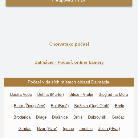
Předpověď v PDF
Chorvatsko počasí
Dalmácie - Počasí, online kamery
Počasí v dalších místech oblasti Dalmácie:
Baška Voda
Betina (Murter)
Bilice - Vrulje
Biograd na Moru
Blato (Živogošće)
Bol (Brač)
Božava (Dugi Otok)
Brela
Brodarica
Drage
Drašnice
Drniš
Dubrovník
Gračac
Gradac
Hvar (Hvar)
Igrane
Imotski
Jelsa (Hvar)