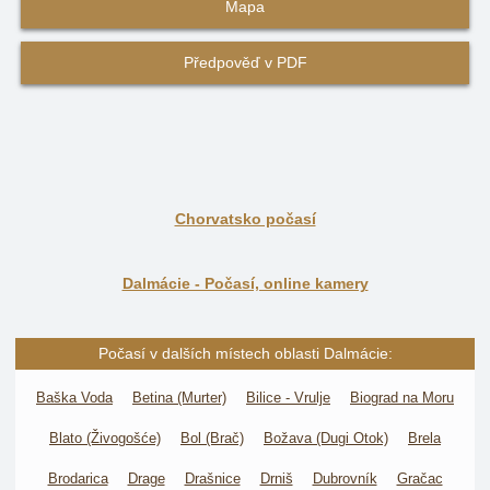
Mapa
Předpověď v PDF
Chorvatsko počasí
Dalmácie - Počasí, online kamery
Počasí v dalších místech oblasti Dalmácie:
Baška Voda
Betina (Murter)
Bilice - Vrulje
Biograd na Moru
Blato (Živogošće)
Bol (Brač)
Božava (Dugi Otok)
Brela
Brodarica
Drage
Drašnice
Drniš
Dubrovník
Gračac