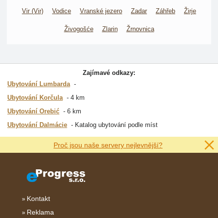
Vir (Vir)
Vodice
Vranské jezero
Zadar
Záhřeb
Žirje
Živogošće
Zlarin
Žrnovnica
Zajímavé odkazy:
Ubytování Lumbarda
Ubytování Korčula
4 km
Ubytování Orebić
6 km
Ubytování Dalmácie
Katalog ubytování podle míst
Proč jsou naše servery nejlevnější?
Kontakt
Reklama