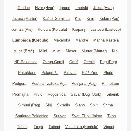
Gradac
Hvar (Hvar)
Igrane
Imotski
Jelsa (Hvar)
Jezera (Murter)
Kaštel Gomilica
Klis
Knin
Kolan (Pag)
Komiža (Vis)
Korčula (Korčula)
Krapanj
Lastovo (Lastovo)
Lumbarda (Korčula)
Makarská
Mandre
Marina Kaštela
Milna (Brač)
Mlini
Mljet
Mosor
Murter (Murter)
Nin
NP Paklenica
Okrug Gornji
Omiš
Orebić
Pag (Pag)
Pakoštane
Palagruža
Pirovac
Pláž Zrće
Ploče
Podgora
Postira - zátoka Prja
Povljana (Pag)
Primošten
Promajna
Prvić
Rogoznica
Savar (Dugi Otok)
Šibenik
Šimuni (Pag)
Sinj
Skradin
Slano
Split
Srima
Starigrad Paklenica
Sutivan
Sveti Filip i Jakov
Tkon
Tribunj
Trogir
Tučepi
Vela Luka (Korčula)
Viganj