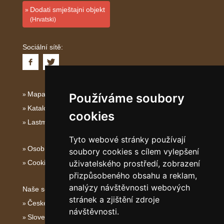
Dodati smještajni objekt
(Hrvatski)
Sociální sítě:
Mapa serveru Dalmácie
Používáme soubory
Katalog ubytování Dalmácie
cookies
Lastminute Dalmácie
Tyto webové stránky používají
Osobní údaje
soubory cookies s cílem vylepšení
Cookies
uživatelského prostředí, zobrazení
přizpůsobeného obsahu a reklam,
analýzy návštěvnosti webových
Naše servery:
stránek a zjištění zdroje
České hory
návštěvnosti.
Slovenské hory