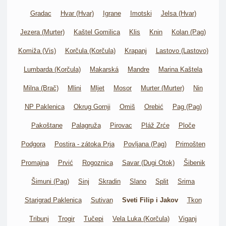
Gradac
Hvar (Hvar)
Igrane
Imotski
Jelsa (Hvar)
Jezera (Murter)
Kaštel Gomilica
Klis
Knin
Kolan (Pag)
Komiža (Vis)
Korčula (Korčula)
Krapanj
Lastovo (Lastovo)
Lumbarda (Korčula)
Makarská
Mandre
Marina Kaštela
Milna (Brač)
Mlini
Mljet
Mosor
Murter (Murter)
Nin
NP Paklenica
Okrug Gornji
Omiš
Orebić
Pag (Pag)
Pakoštane
Palagruža
Pirovac
Pláž Zrće
Ploče
Podgora
Postira - zátoka Prja
Povljana (Pag)
Primošten
Promajna
Prvić
Rogoznica
Savar (Dugi Otok)
Šibenik
Šimuni (Pag)
Sinj
Skradin
Slano
Split
Srima
Starigrad Paklenica
Sutivan
Sveti Filip i Jakov
Tkon
Tribunj
Trogir
Tučepi
Vela Luka (Korčula)
Viganj