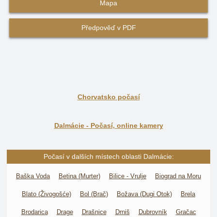
Mapa
Předpověď v PDF
Chorvatsko počasí
Dalmácie - Počasí, online kamery
Počasí v dalších místech oblasti Dalmácie:
Baška Voda
Betina (Murter)
Bilice - Vrulje
Biograd na Moru
Blato (Živogošće)
Bol (Brač)
Božava (Dugi Otok)
Brela
Brodarica
Drage
Drašnice
Drniš
Dubrovník
Gračac