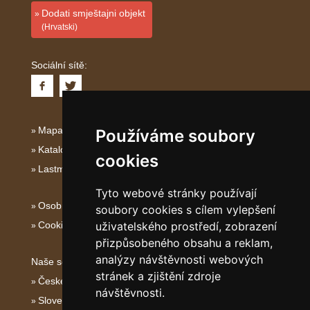
Dodati smještajni objekt
(Hrvatski)
Sociální sítě:
Mapa serveru Dalmácie
Používáme soubory
Katalog ubytování Dalmácie
cookies
Lastminute Dalmácie
Tyto webové stránky používají
Osobní údaje
soubory cookies s cílem vylepšení
Cookies
uživatelského prostředí, zobrazení
přizpůsobeného obsahu a reklam,
analýzy návštěvnosti webových
Naše servery:
stránek a zjištění zdroje
České hory
návštěvnosti.
Slovenské hory