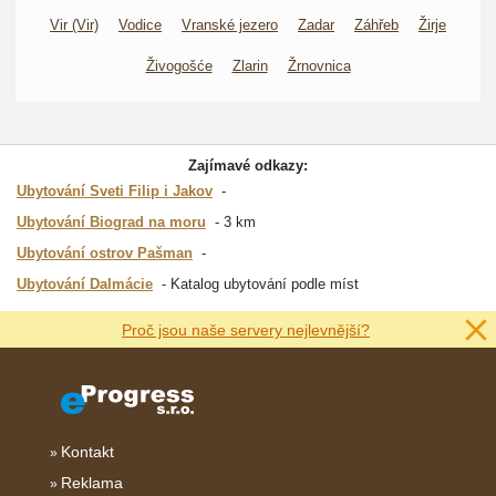
Vir (Vir)
Vodice
Vranské jezero
Zadar
Záhřeb
Žirje
Živogošće
Zlarin
Žrnovnica
Zajímavé odkazy:
Ubytování Sveti Filip i Jakov
Ubytování Biograd na moru
3 km
Ubytování ostrov Pašman
Ubytování Dalmácie
Katalog ubytování podle míst
Proč jsou naše servery nejlevnější?
Kontakt
Reklama