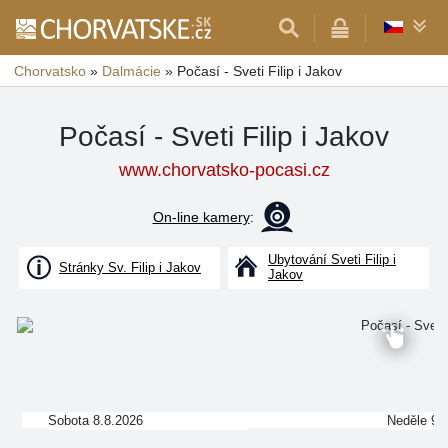
Chorvatsko
»
Dalmácie
»
Počasí - Sveti Filip i Jakov
Počasí - Sveti Filip i Jakov
www.chorvatsko-pocasi.cz
On-line kamery
:
Ubytování Sveti Filip i
Stránky Sv. Filip i Jakov
Jakov
Sobota 8.8.2026
Neděle 9.